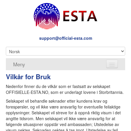
support@official-esta.com
Meny
Vilkår for Bruk
Om Oss
Nedenfor finner du de vilkår som er fastsatt av selskapet
Tjenester
OFFISIELLE-ESTA.NO, som er underlagt lovene i Storbritannia.
Vilkår for Bruk
Selskapet vil behandle søknader etter kundens krav og
forespørsler, og vil ikke være ansvarlig for eventuelle feilaktige
Personvern
opplysninger. Selskapet vil streve for å oppnå riktig visum i det
angitte tidsrom. Men selskapet vil ikke være ansvarlig for at
Refusjonspolitikk
følgende situasjoner oppstår ved ambassaden; Utstedelse av
visum nektes, Søknaden nektes å tas imot, Utstedelse av feil