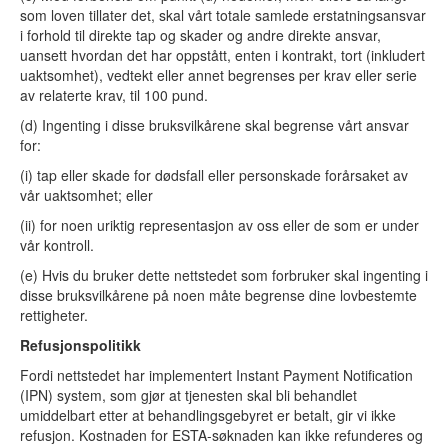
som loven tillater det, skal vårt totale samlede erstatningsansvar
i forhold til direkte tap og skader og andre direkte ansvar,
uansett hvordan det har oppstått, enten i kontrakt, tort (inkludert
uaktsomhet), vedtekt eller annet begrenses per krav eller serie
av relaterte krav, til 100 pund.
(d) Ingenting i disse bruksvilkårene skal begrense vårt ansvar
for:
(i) tap eller skade for dødsfall eller personskade forårsaket av
vår uaktsomhet; eller
(ii) for noen uriktig representasjon av oss eller de som er under
vår kontroll.
(e) Hvis du bruker dette nettstedet som forbruker skal ingenting i
disse bruksvilkårene på noen måte begrense dine lovbestemte
rettigheter.
Refusjonspolitikk
Fordi nettstedet har implementert Instant Payment Notification
(IPN) system, som gjør at tjenesten skal bli behandlet
umiddelbart etter at behandlingsgebyret er betalt, gir vi ikke
refusjon. Kostnaden for ESTA-søknaden kan ikke refunderes og