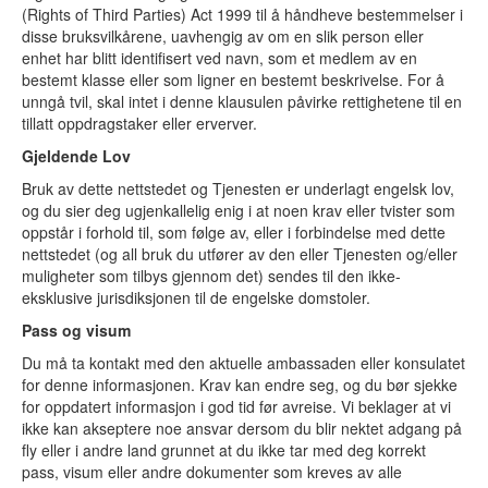
(Rights of Third Parties) Act 1999 til å håndheve bestemmelser i
disse bruksvilkårene, uavhengig av om en slik person eller
enhet har blitt identifisert ved navn, som et medlem av en
bestemt klasse eller som ligner en bestemt beskrivelse. For å
unngå tvil, skal intet i denne klausulen påvirke rettighetene til en
tillatt oppdragstaker eller erverver.
Gjeldende Lov
Bruk av dette nettstedet og Tjenesten er underlagt engelsk lov,
og du sier deg ugjenkallelig enig i at noen krav eller tvister som
oppstår i forhold til, som følge av, eller i forbindelse med dette
nettstedet (og all bruk du utfører av den eller Tjenesten og/eller
muligheter som tilbys gjennom det) sendes til den ikke-
eksklusive jurisdiksjonen til de engelske domstoler.
Pass og visum
Du må ta kontakt med den aktuelle ambassaden eller konsulatet
for denne informasjonen. Krav kan endre seg, og du bør sjekke
for oppdatert informasjon i god tid før avreise. Vi beklager at vi
ikke kan akseptere noe ansvar dersom du blir nektet adgang på
fly eller i andre land grunnet at du ikke tar med deg korrekt
pass, visum eller andre dokumenter som kreves av alle